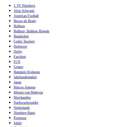
1. FC Nürnberg
Alois Schwartz
American Football
Besser als Brady
Bulthuis
Bulthuis; Bulthuis Brigade
Bundesliga
Cedric Teuchert
Defensive
Derby
Fasching
FCN
Grüner
Hammers Kolumne
Jahrhunderttalent
Japan
Marcos Antonio
Meister von Malaysia
Merchandise
Nachwuchsspieler
Niederlande
Nürnberg Rams
Prognose
Sabiri