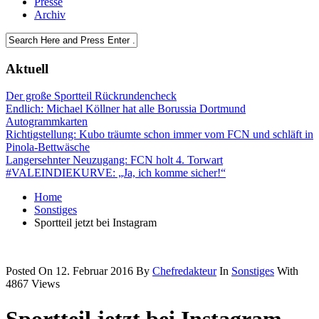
Presse
Archiv
Aktuell
Der große Sportteil Rückrundencheck
Endlich: Michael Köllner hat alle Borussia Dortmund
Autogrammkarten
Richtigstellung: Kubo träumte schon immer vom FCN und schläft in
Pinola-Bettwäsche
Langersehnter Neuzugang: FCN holt 4. Torwart
#VALEINDIEKURVE: „Ja, ich komme sicher!“
Home
Sonstiges
Sportteil jetzt bei Instagram
Posted On 12. Februar 2016
By
Chefredakteur
In
Sonstiges
With
4867 Views
Sportteil jetzt bei Instagram