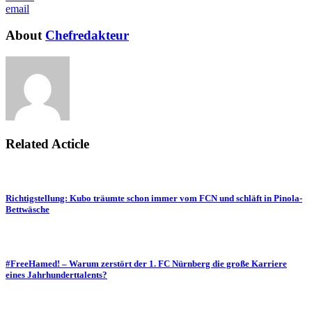
email
About
Chefredakteur
Related Acticle
Richtigstellung: Kubo träumte schon immer vom FCN und schläft in Pinola-
Bettwäsche
#FreeHamed! – Warum zerstört der 1. FC Nürnberg die große Karriere
eines Jahrhunderttalents?