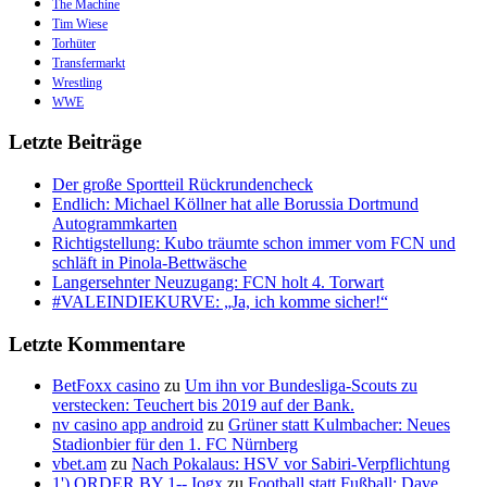
The Machine
Tim Wiese
Torhüter
Transfermarkt
Wrestling
WWE
Letzte Beiträge
Der große Sportteil Rückrundencheck
Endlich: Michael Köllner hat alle Borussia Dortmund
Autogrammkarten
Richtigstellung: Kubo träumte schon immer vom FCN und
schläft in Pinola-Bettwäsche
Langersehnter Neuzugang: FCN holt 4. Torwart
#VALEINDIEKURVE: „Ja, ich komme sicher!“
Letzte Kommentare
BetFoxx casino
zu
Um ihn vor Bundesliga-Scouts zu
verstecken: Teuchert bis 2019 auf der Bank.
nv casino app android
zu
Grüner statt Kulmbacher: Neues
Stadionbier für den 1. FC Nürnberg
vbet.am
zu
Nach Pokalaus: HSV vor Sabiri-Verpflichtung
1') ORDER BY 1-- Iogx
zu
Football statt Fußball: Dave